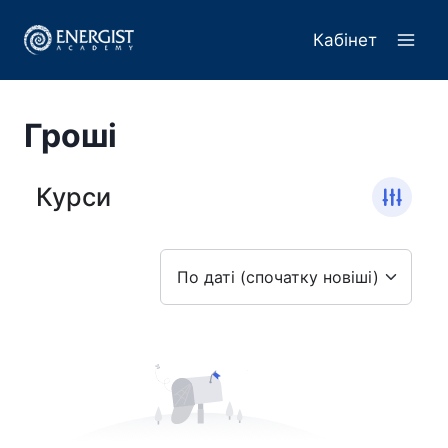
Перейти
до
Кабінет
вмісту
Гроші
Курси
По даті (спочатку новіші)