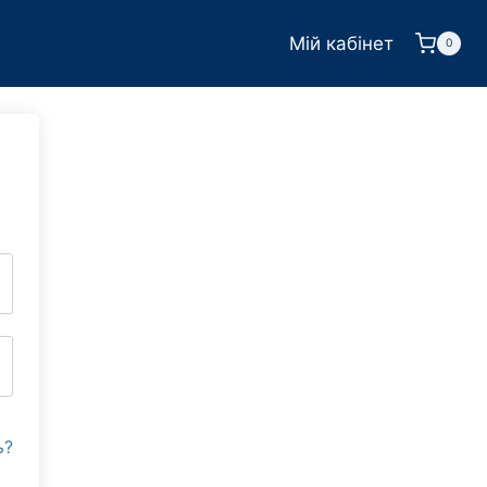
Мій кабінет
0
ь?