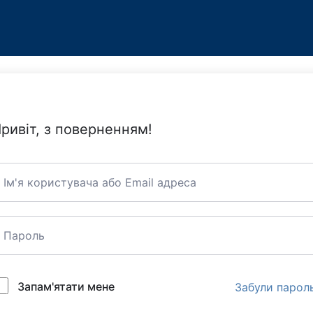
ривіт, з поверненням!
Запам'ятати мене
Забули парол