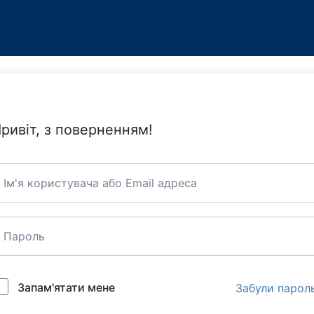
ривіт, з поверненням!
Запам'ятати мене
Забули парол