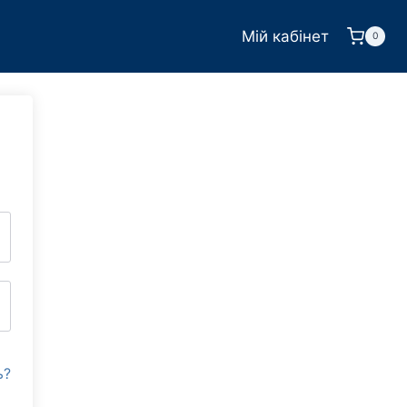
Мій кабінет
0
ь?