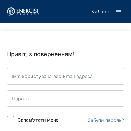
Перейти
до
Кабінет
вмісту
Привіт, з поверненням!
Запам'ятати мене
Забули пароль?