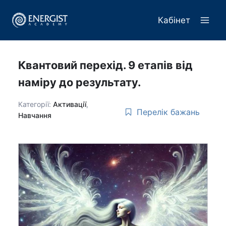
Перейти
до
Кабінет
вмісту
Квантовий перехід. 9 етапів від
наміру до результату.
Категорії:
Активації
,
Перелік бажань
Навчання