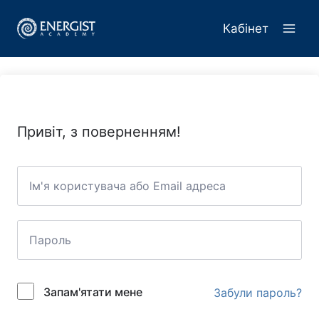
Перейти
до
Кабінет
вмісту
Привіт, з поверненням!
Запам'ятати мене
Забули пароль?