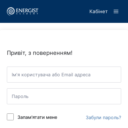
Перейти
до
Кабінет
вмісту
Привіт, з поверненням!
Запам'ятати мене
Забули пароль?