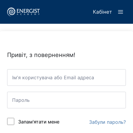
Перейти
до
Кабінет
вмісту
Привіт, з поверненням!
Запам'ятати мене
Забули пароль?