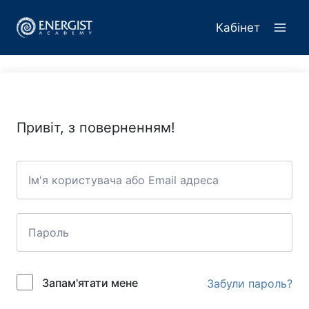
Перейти
до
Кабінет
вмісту
Привіт, з поверненням!
Запам'ятати мене
Забули пароль?