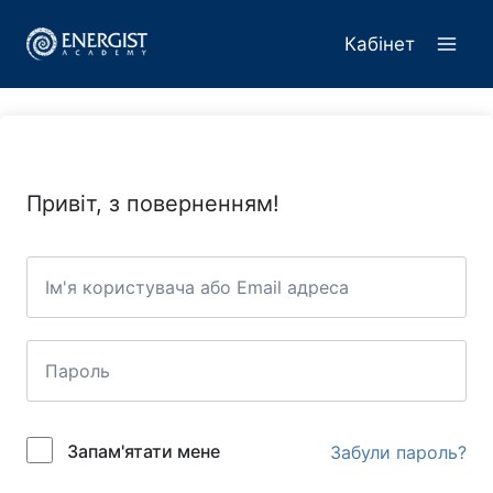
Перейти
до
Кабінет
вмісту
Привіт, з поверненням!
Запам'ятати мене
Забули пароль?