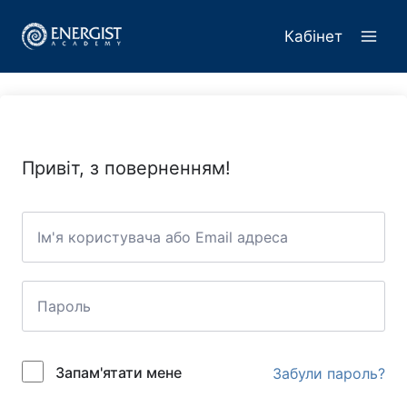
Перейти
до
Кабінет
вмісту
Привіт, з поверненням!
Запам'ятати мене
Забули пароль?