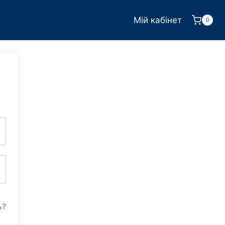
Мій кабінет
0
ь?