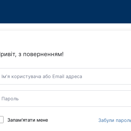
ривіт, з поверненням!
Запам'ятати мене
Забули парол