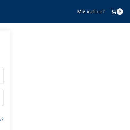
Мій кабінет
0
ь?