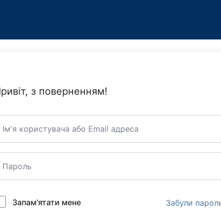
ривіт, з поверненням!
Запам'ятати мене
Забули парол