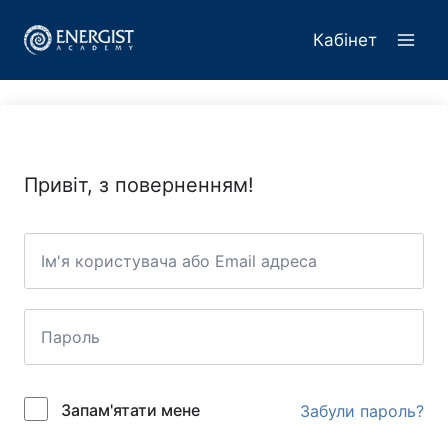
Перейти
до
Кабінет
вмісту
Привіт, з поверненням!
Запам'ятати мене
Забули пароль?