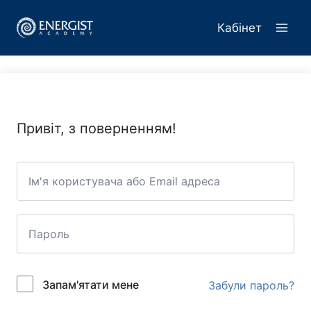
Перейти
до
Кабінет
вмісту
Привіт, з поверненням!
Запам'ятати мене
Забули пароль?