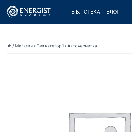
Перейти
до
БІБЛІОТЕКА
БЛОГ
вмісту
/
Магазин
/
Без категорії
/
Авточернетка