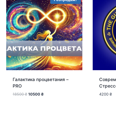
Галактика процветания –
Соврем
PRO
Стресс
Оригінальна
Поточна
18500
₴
10500
₴
4200
₴
ціна:
ціна:
18500 ₴.
10500 ₴.