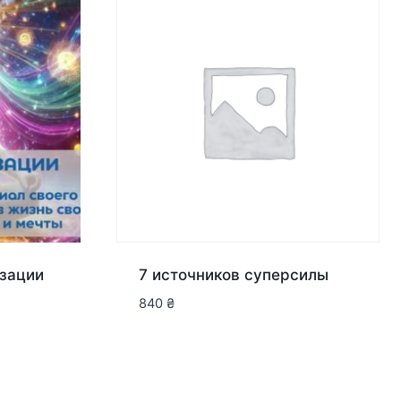
зации
7 источников суперсилы
840
₴