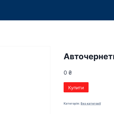
Авточернет
0
₴
Авточернетка
Купити
кількість
Категорія:
Без категорії