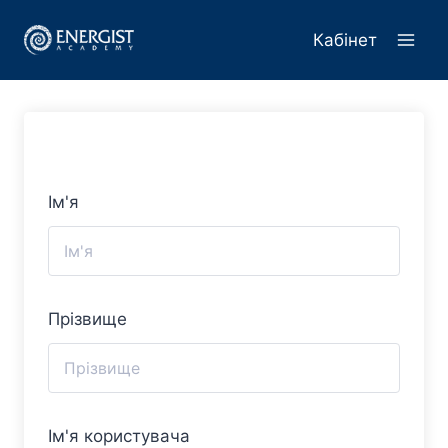
Перейти
до
Кабінет
вмісту
Ім'я
Прізвище
Ім'я користувача