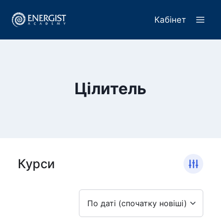
Перейти
до
Кабінет
вмісту
Цілитель
Курси
По даті (спочатку новіші)