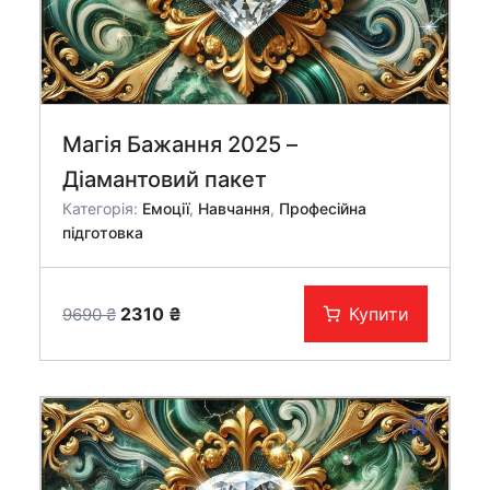
Магія Бажання 2025 –
Діамантовий пакет
Категорія:
Емоції
,
Навчання
,
Професійна
підготовка
Оригінальна
Поточна
2310
₴
Купити
9690
₴
ціна:
ціна:
9690 ₴.
2310 ₴.