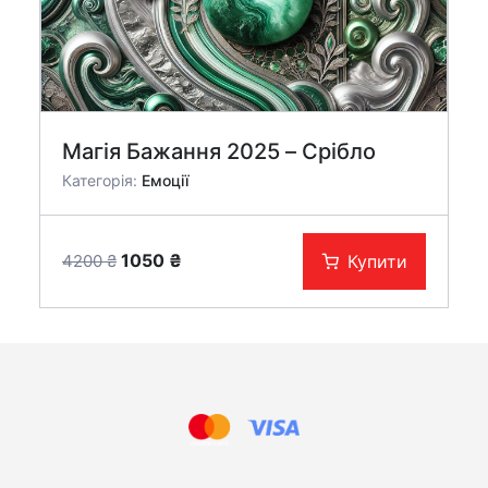
Магія Бажання 2025 – Срібло
Категорія:
Емоції
Оригінальна
Поточна
1050
₴
Купити
4200
₴
ціна:
ціна:
4200 ₴.
1050 ₴.