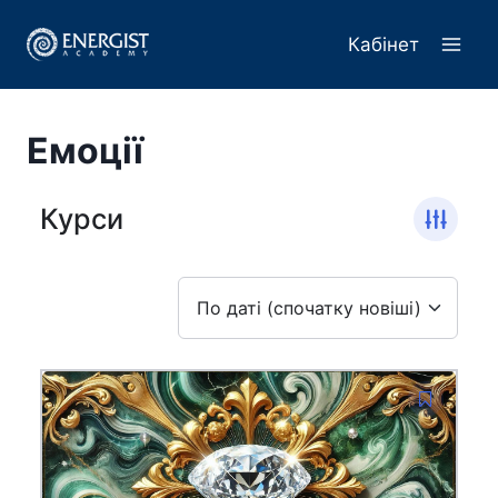
Перейти
до
Кабінет
вмісту
Емоції
Курси
По даті (спочатку новіші)