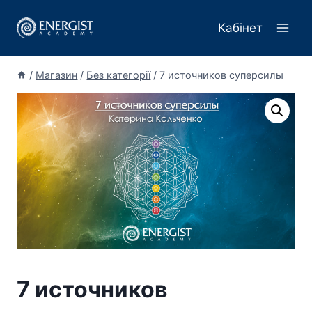
Перейти
до
Кабінет
вмісту
/
Магазин
/
Без категорії
/
7 источников суперсилы
7 источников