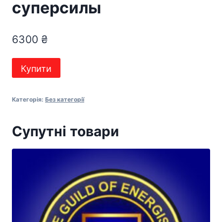
суперсилы
6300
₴
7
Купити
источников
суперсилы
Категорія:
Без категорії
кількість
Супутні товари