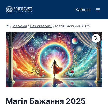
Перейти
до
Кабінет
вмісту
/
Магазин
/
Без категорії
/
Магія Бажання 2025
Магія Бажання 2025